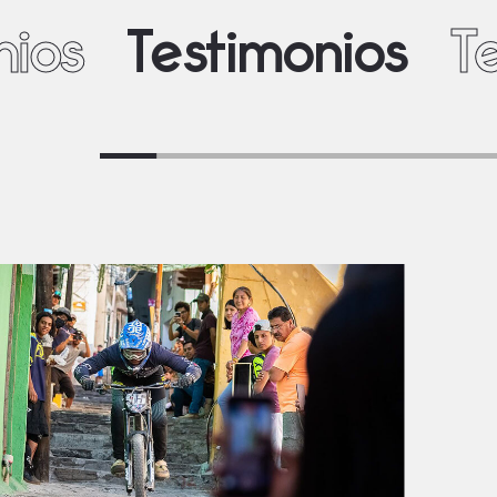
nios
Testimonios
T