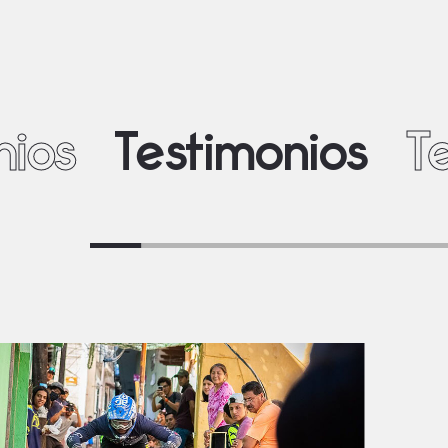
nios
Testimonios
T